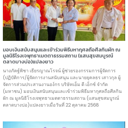
มอบเงินสนับสนุนและเข้าร่วมพิธีมหากุศลถือศีลกินผัก ณ
มูลนิธิโรงเจพุทธาเมตตาธรรมสถาน (แสนสุขสมบูรณ์
ตลาดบางบ่อ)แปลงยาว
นางภัคฐ์พิชา เธียรญาณโรจน์ ผู้ช่วยรองกรรมการผู้จัดการ
(ปฏิบัติการ/ผู้จัดการงานสนับสนุน และนายยุคลธร เสาวกุล ผู้
จัดการส่วนประสานงานอง์กร บริษัทเอ็ม ดี เอ็กซ์ จำกัด
(มหาชน) มอบเงินสนับสนุนและเข้าร่วมพิธีมหากุศลถือศีลกิน
ผัก ณ มูลนิธิโรงเจพุทธาเมตตาธรรมสถาน (แสนสุขสมบูรณ์
ตลาดบางบ่อ)แปลงยาวเมื่อวันที่ 22 ตุลาคม 2568