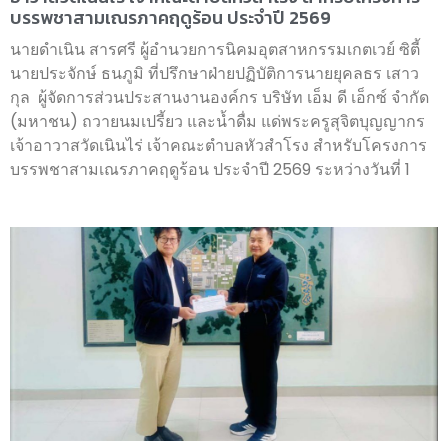
บรรพชาสามเณรภาคฤดูร้อน ประจำปี 2569
นายดำเนิน สารศรี ผู้อำนวยการนิคมอุตสาหกรรมเกตเวย์ ซิตี้
นายประจักษ์ ธนภูมิ ที่ปรึกษาฝ่ายปฏิบัติการนายยุคลธร เสาว
กุล ผู้จัดการส่วนประสานงานองค์กร บริษัท เอ็ม ดี เอ็กซ์ จำกัด
(มหาชน) ถวายนมเปรี้ยว และน้ำดื่ม แด่พระครูสุจิตบุญญากร
เจ้าอาวาสวัดเนินไร่ เจ้าคณะตำบลหัวสำโรง สำหรับโครงการ
บรรพชาสามเณรภาคฤดูร้อน ประจำปี 2569 ระหว่างวันที่ 1